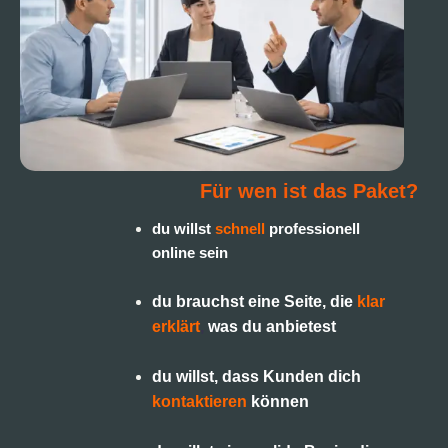
Für wen ist das Paket?
du willst
schnell
professionell
online sein
du brauchst eine Seite, die
klar
erklärt
,
was du anbietest
du willst, dass Kunden dich
kontaktieren
können