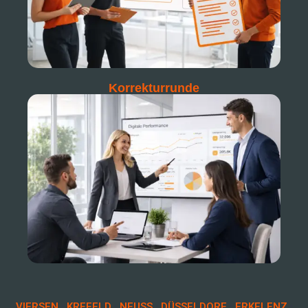
Korrekturrunde
·
·
·
·
·
VIERSEN
KREFELD
NEUSS
DÜSSELDORF
ERKELENZ