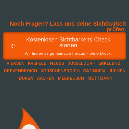
Noch Fragen? Lass uns deine Sichtbarkeit
prüfen.
Kostenlosen Sichtbarkeits-Check
starten
Wir finden es gemeinsam heraus – ohne Druck.
·
·
·
·
·
VIERSEN
KREFELD
NEUSS
DÜSSELDORF
ERKELENZ
·
·
·
GREVENBROICH
KORSCHENBROICH
RATINGEN
JÜCHEN
·
·
·
·
DÜREN
AACHEN
MEERBUSCH
METTMANN