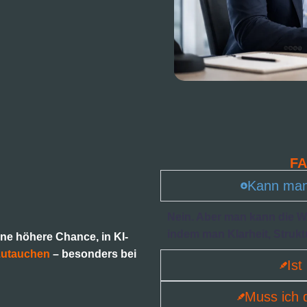
FA
Kann man 
Nein. Aber man kann die Wa
indem man Klarheit, Strukt
ne höhere Chance, in KI-
zutauchen
– besonders bei
Is
Muss ich 