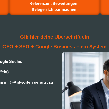
Referenzen, Bewertungen,
Belege sichtbar machen.
Gib hier deine Überschrift ein
GEO + SEO + Google Business = ein System
oogle-Suche.
fekt).
um in KI-Antworten genutzt zu