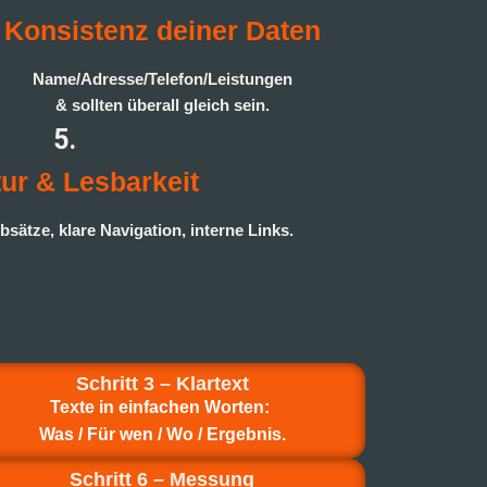
Konsistenz deiner Daten
Name/Adresse/Telefon/Leistungen
& sollten überall gleich sein.
5.
tur & Lesbarkeit
bsätze, klare Navigation, interne Links.
Schritt 3 – Klartext
Texte in einfachen Worten:
Was / Für wen / Wo / Ergebnis.
Schritt 6 – Messung