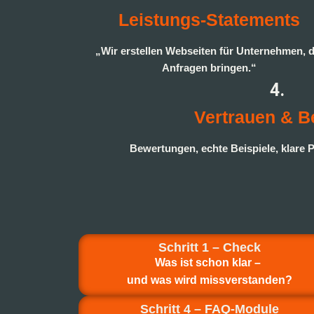
Leistungs-Statements
„Wir erstellen Webseiten für Unternehmen, d
Anfragen bringen.“
4.
Vertrauen & B
Bewertungen, echte Beispiele, klare P
Schritt 1 – Check
Was ist schon klar –
und was wird missverstanden?
Schritt 4 – FAQ-Module