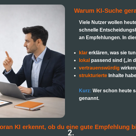
Warum KI-Suche gerad
Viele Nutzer wollen heut
schnelle Entscheidungsh
an Empfehlungen. In dies
klar
erklären, was sie tun
lokal
passend sind („in d
vertrauenswürdig
wirken
strukturierte
Inhalte habe
Kurz:
Wer schon heute sau
genannt.
ran KI erkennt, ob du eine gute Empfehlung b
2.