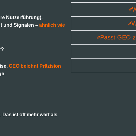
W
ere Nutzerführung).
W
nt und Signalen –
ähnlich wie
Passt GEO z
r?
ise.
GEO belohnt Präzision
:
ge.
 Das ist oft mehr wert als