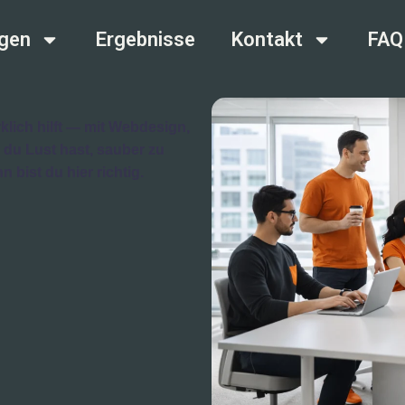
ngen
Ergebnisse
Kontakt
FAQ
klich hilft — mit Webdesign,
du Lust hast, sauber zu
 bist du hier richtig.