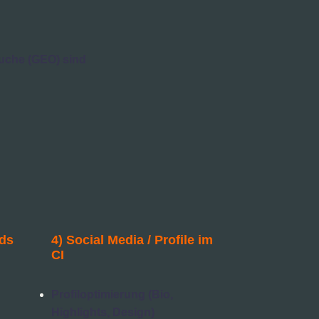
uche (GEO) sind
Ads
4) Social Media / Profile im
CI
Profiloptimierung (Bio,
Highlights, Design)