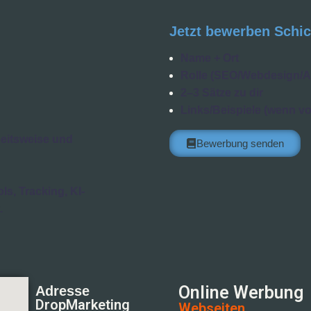
Jetzt bewerben Schic
Name + Ort
Rolle (SEO/Webdesign/A
2–3 Sätze zu dir
Links/Beispiele (wenn v
beitsweise und
Bewerbung senden
s, Tracking, KI-
.
Online Werbung
Adresse
DropMarketing
Webseiten