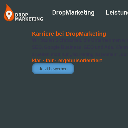
DropMarketing
Leistu
Karriere bei DropMarketing
Wir bauen Sichtbarkeit, die Unternehmen wir
SEO, Google Business, GEO und Ads. Wenn 
arbeiten statt nur „Marketing zu posten“, dann
klar · fair · ergebnisorientiert
Jetzt bewerben