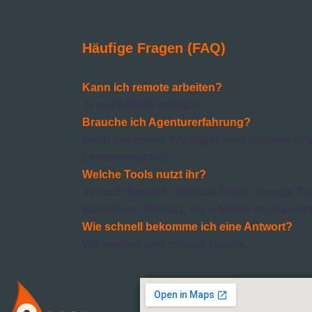
Häufige Fragen (FAQ)
Kann ich remote arbeiten?
Je nach Rolle möglich.
Brauche ich Agenturerfahrung?
Nicht zwingend. Wichtiger sind saubere Ar
Lernbereitschaft.
Welche Tools nutzt ihr?
Je nach Bereich: Website-Tools, Google Tool
Workflows. Wichtig: wir arbeiten strukturiert
Wie schnell bekomme ich eine Antwort?
Wir melden uns zeitnah zurück.