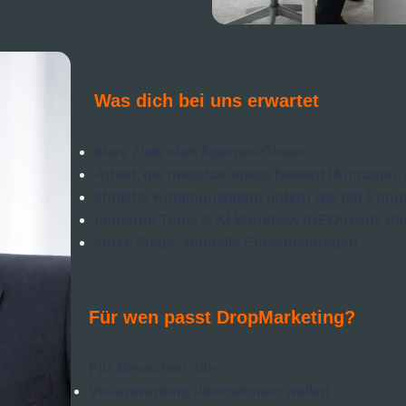
Was dich bei uns erwartet
klare Ziele statt Agentur-Chaos
Arbeit, die messbar etwas bewegt (Anfragen, 
ehrliche Kommunikation (intern wie mit Kund
moderne Tools & KI-Workflow (GEO-ready de
kurze Wege, schnelle Entscheidungen
Für wen passt DropMarketing?
Für Menschen, die:
Verantwortung übernehmen wollen