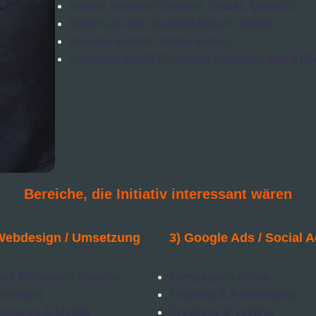
sauber arbeiten (Struktur, Details, Qualität)
keine Lust auf „Bullshit-Bingo“ haben
Kunden wirklich helfen wollen
neugierig auf SEO, Google Business und KI-S
Bereiche, die Initiativ interessant wären
Webdesign / Umsetzung
3) Google Ads / Social 
ere Webseiten-Struktur
Kampagnen-Setup
e-clean)
Tracking & Auswertung
ormance & Mobile
Creatives & Testing