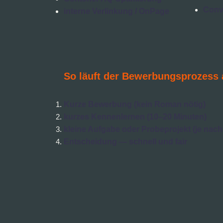
Conv
interne Verlinkung / OnPage
So läuft der Bewerbungsprozess 
Kurze Bewerbung (kein Roman nötig)
kurzes Kennenlernen (10–20 Minuten)
kleine Aufgabe oder Probeprojekt (je nach
Entscheidung — schnell und fair