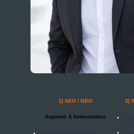
1) SEO / GEO
2) 
Keyword- & Seitenstruktur
saub
(Appl
Perf
Content/FAQ-Optimierung