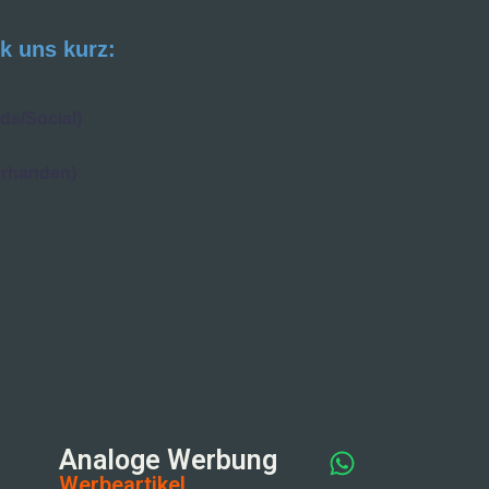
k uns kurz:
ds/Social)
orhanden)
Analoge Werbung
Werbeartikel