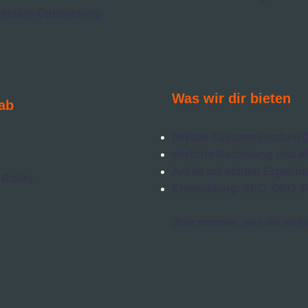
ersion-Optimierung
Was wir dir bieten
ab
flexible Zusammenarbeit (Pr
ehrliche Bezahlung und k
Arbeit mit echten Ergebni
 Rolle)
Entwicklung: SEO, GEO, 
(Nur nennen, was du wirkli