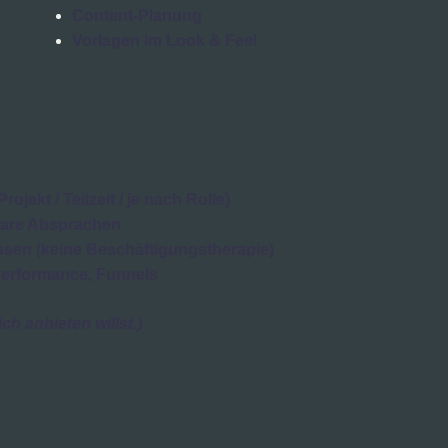
Content-Planung
Vorlagen im Look & Feel
ojekt / Teilzeit / je nach Rolle)
lare Absprachen
ssen (keine Beschäftigungstherapie)
Performance, Funnels
ch anbieten willst.)